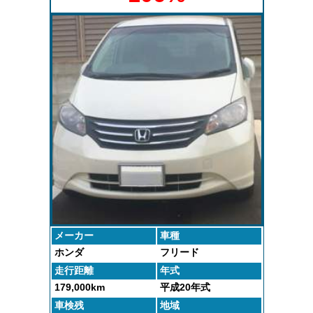
様にも喜んでいただきました。
メーカー
車種
ホンダ
フリード
走行距離
年式
179,000km
平成20年式
車検残
地域