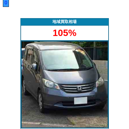
きを行いま
査定いたしま
質問にお答え
で買取った車
0
す。
す。
します。
の実績デー
タ。
地域買取相場
105%