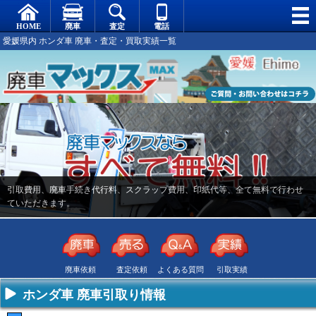
愛媛県内 ホンダ車 廃車・査定・買取実績一覧
引取費用、廃車手続き代行料、スクラップ費用、印紙代等、全て無料で行わせ
ていただきます。
廃車依頼
査定依頼
よくある質問
引取実績
ホンダ車 廃車引取り情報
不要になった
専門スタッフ
廃車全般に関
廃車で引取っ
車の廃車手続
がしっかりと
するよくある
た車や下取り