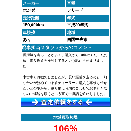
メーカー
車種
ホンダ
フリード
走行距離
年式
159,000km
平成20年式
車検残
地域
あり
四国中央市
廃車担当スタッフからのコメント
長距離を走ることが多く、購入から10年近くたったた
め、乗り換えを検討してるという話から始まりまし
た。
中古車もお勧めしましたが、長い距離を走るのと、知
り合いが務めている多ディーラーに購入も車検も任せ
たいとの事から、乗り換え時期に合わせて廃車引き取
りのご連絡を頂くという事で一度話を終わりました。
3か月後に乗り換える旨の連絡を頂き納車日も確定し
たため、納車に合わせて引取りを行わせていただきま
した。
地域買取相場
106%
時間が空きましたがスムーズに話が進んだため、お客